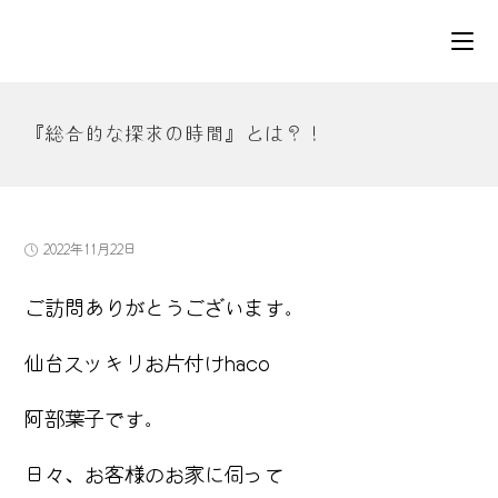
コ
ン
テ
ン
ツ
『総合的な探求の時間』とは？！
へ
ス
キ
ッ
プ
投
2022年11月22日
稿
公
ご訪問ありがとうございます。
開
日:
仙台スッキリお片付けhaco
阿部葉子です。
日々、お客様のお家に伺って