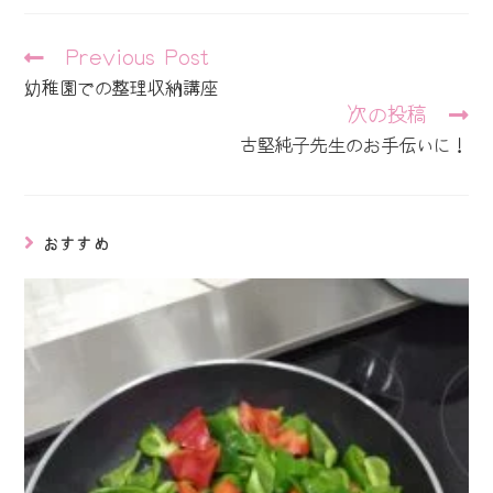
そ
Previous Post
の
幼稚園での整理収納講座
他
次の投稿
の
記
古堅純子先生のお手伝いに！
事
を
読
む
おすすめ