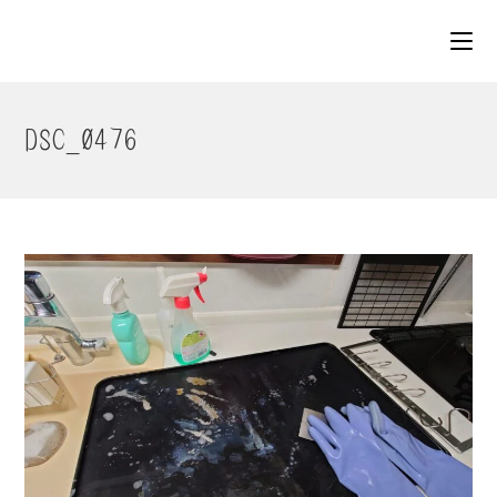
コ
ン
テ
ン
ツ
DSC_0476
へ
ス
キ
ッ
プ