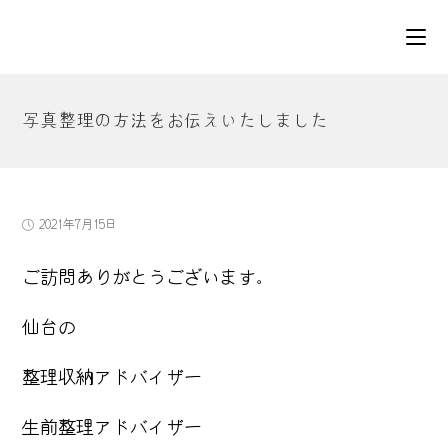
コ
ン
テ
ン
ツ
写真整理の方法をお伝えいたしました
へ
ス
キ
ッ
プ
投
2021年7月15日
稿
公
ご訪問ありがとうございます。
開
日:
仙台の
整理収納アドバイザー
生前整理アドバイザー