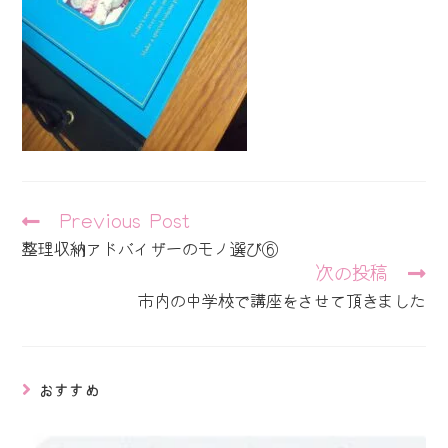
そ
Previous Post
の
整理収納アドバイザーのモノ選び⑥
他
次の投稿
の
記
市内の中学校で講座をさせて頂きました
事
を
読
む
おすすめ