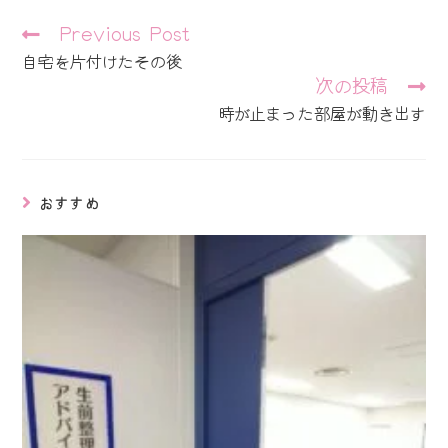
そ
Previous Post
の
自宅を片付けたその後
他
次の投稿
の
記
時が止まった部屋が動き出す
事
を
読
む
おすすめ