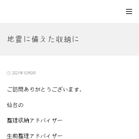
コ
ン
テ
ン
ツ
地震に備えた収納に
へ
ス
キ
ッ
プ
投
2021年10月9日
稿
公
ご訪問ありがとうございます。
開
日:
仙台の
整理収納アドバイザー
生前整理アドバイザー