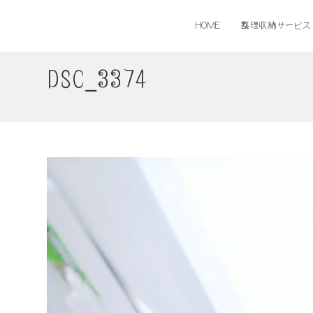
コ
ン
HOME
整理収納サービス
テ
ン
ツ
DSC_3374
へ
ス
キ
ッ
プ