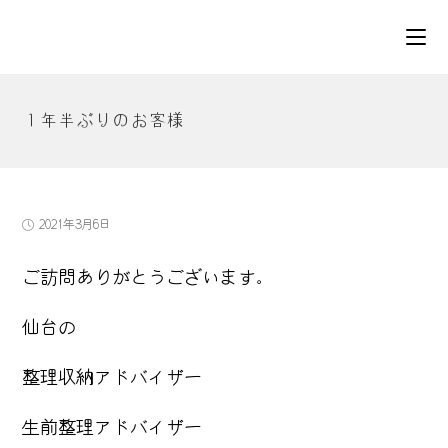
コ
ン
テ
ン
ツ
１年半ぶりのお客様
へ
ス
キ
ッ
プ
投
2021年3月6日
稿
公
ご訪問ありがとうございます。
開
日:
仙台の
整理収納アドバイザー
生前整理アドバイザー