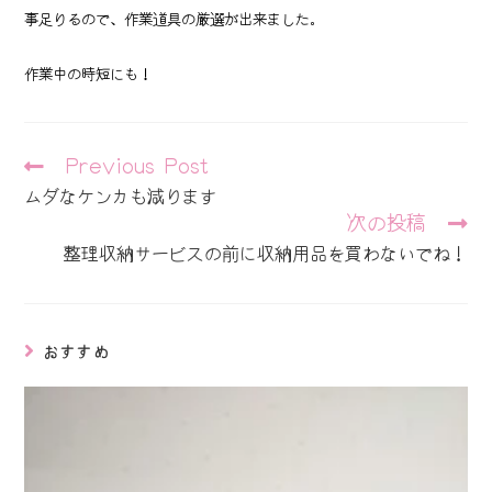
事足りるので、作業道具の厳選が出来ました。
作業中の時短にも！
そ
Previous Post
の
ムダなケンカも減ります
他
次の投稿
の
記
整理収納サービスの前に収納用品を買わないでね！
事
を
読
む
おすすめ