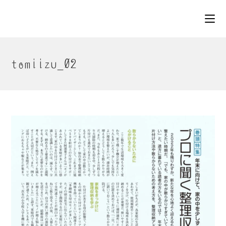
コ
ン
テ
ン
ツ
tomiizu_02
へ
ス
キ
ッ
プ