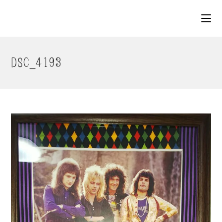
コ
ン
テ
ン
ツ
DSC_4193
へ
ス
キ
ッ
プ