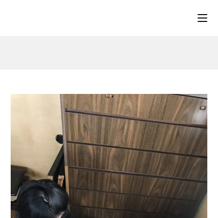
コ
ン
テ
ン
ツ
へ
ス
キ
ッ
プ