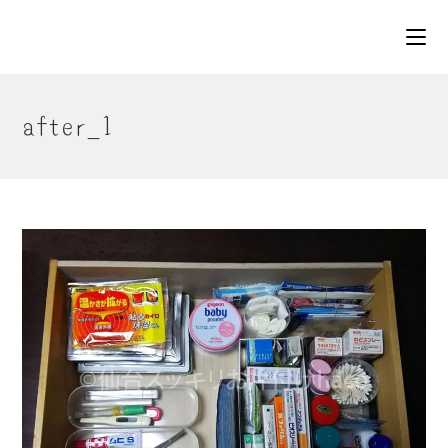
コ
ン
テ
ン
ツ
after_1
へ
ス
キ
ッ
プ