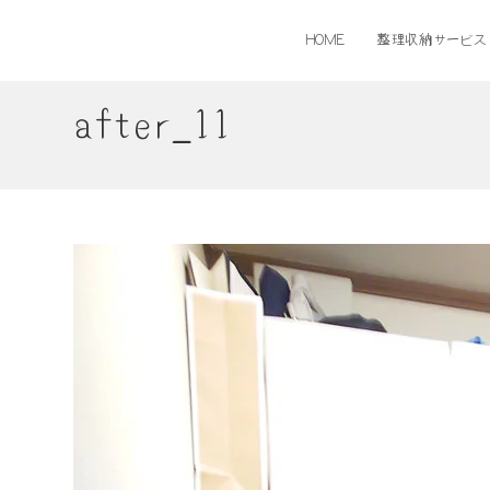
コ
ン
HOME
整理収納サービス
テ
ン
ツ
after_11
へ
ス
キ
ッ
プ