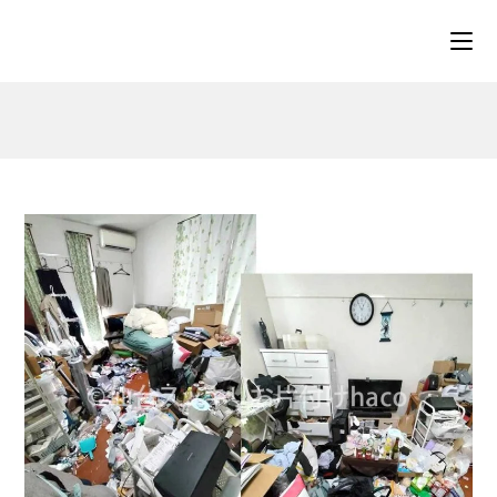
コ
ン
テ
ン
ツ
へ
ス
キ
ッ
プ