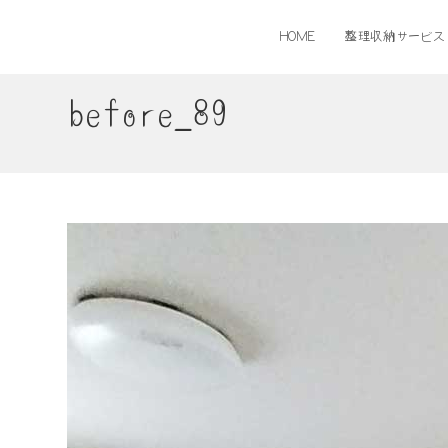
コ
ン
HOME
整理収納サービス
テ
ン
ツ
before_89
へ
ス
キ
ッ
プ